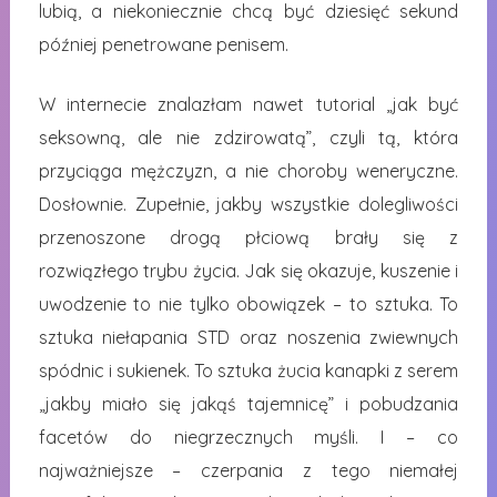
lubią, a niekoniecznie chcą być dziesięć sekund
później penetrowane penisem.
W internecie znalazłam nawet tutorial „jak być
seksowną, ale nie zdzirowatą”, czyli tą, która
przyciąga mężczyzn, a nie choroby weneryczne.
Dosłownie. Zupełnie, jakby wszystkie dolegliwości
przenoszone drogą płciową brały się z
rozwiązłego trybu życia. Jak się okazuje, kuszenie i
uwodzenie to nie tylko obowiązek – to sztuka. To
sztuka niełapania STD oraz noszenia zwiewnych
spódnic i sukienek. To sztuka żucia kanapki z serem
„jakby miało się jakąś tajemnicę” i pobudzania
facetów do niegrzecznych myśli. I – co
najważniejsze – czerpania z tego niemałej