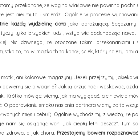
tamy przekonane, że wagina właściwie nie powinna pachnieć
e jest nieumyta i śmierdzi. Ogólnie w procesie wychowani
tnie każdą wydzielinę ciała
jako odrażającą. Spędzamy 
dotyczy tylko brzydkich ludzi, wstydliwie podchodząc nawe
skiej. Nic dziwnego, że otoczone takimi przekonaniami 
ystko to, co w majtkach to kanał, ściek, który należy omijać 
atki, ani kolorowe magazyny. Jeżeli przejrzymy jakiekolw
o dowiemy się o waginie? Jak ją przycinać i woskować, ozdab
ki. Krótko mówiąc: wiemy, jak ma wyglądać, ale niewiele mó
 O poprawianiu smaku nasienia partnera wiemy za to wszys
rwonych mięs i cebuli). Ogólnie wychodzimy z wiedzą, że p
aje nam się osiągnąć woni „jak ciepły letni deszcz”. Tym
pka zdrowa, a jak chora.
Przestajemy bowiem rozpoznawać,