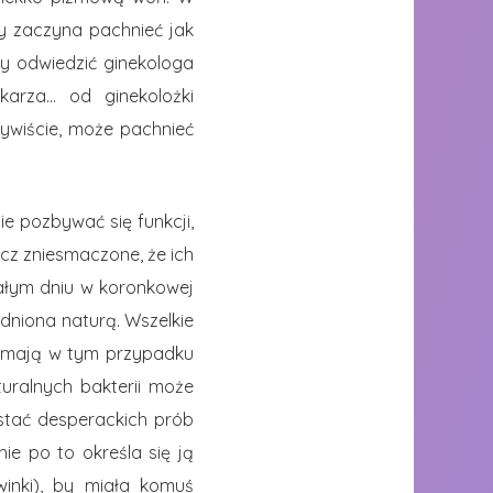
y zaczyna pachnieć jak
by odwiedzić ginekologa
karza… od ginekolożki
zywiście, może pachnieć
ie pozbywać się funkcji,
cz zniesmaczone, że ich
ałym dniu w koronkowej
adniona naturą. Wszelkie
ie mają w tym przypadku
uralnych bakterii może
stać desperackich prób
ie po to określa się ją
winki), by miała komuś