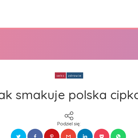
seks
zdrowie
ak smakuje polska cipk
Podziel się: