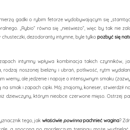
mierżą gadki o rybim fetorze wydobywającym się „stamtąd”
oralnego. „Rybio” równa się „nieświeżo”, więc by tak nie za
 chusteczki, dezodoranty intymne, byle tylko
pozbyć się nat
apach intymny wpływa kombinacja takich czynników, jak:
 rodzaj noszonej bielizny i ubrań, potliwość, rytm wydalan
 tym wiemy, ale jedzenie i napoje o intensywnym smaku (zazw
na smak i zapach cipki. Mój znajomy, koneser, stwierdził n
iż dziewczyny, którym nieobce czerwone mięso. Ostrzej pa
wyznacznik tego, jak
właściwie
powinna
pachnieć wagina
? Zd
wcale, a spocona po morderczym treningu może wydzielać