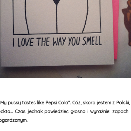
y pussy tastes like Pepsi Cola”. Cóż, skoro jestem z Polsk
kta… Czas jednak powiedzieć głośno i wyraźnie: zapach ko
pogardzanym.