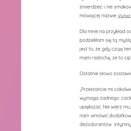
śmierdzieć i nie smakow
mówiącej nazwie
Vulva 
Dla mnie na przykład od
podzieliłam się tą myś
jest to, że gdy czuję t
mam radochę, że to cip
Ostatnie słowo zostawia
„Przestańcie mi cokolw
wymaga żadnego cackani
upiększać. Nie wierz mu
nam wmówić dodatkowe 
dezodorantów intymny