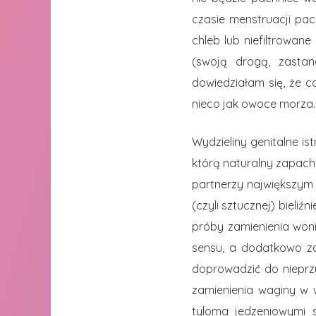
czasie menstruacji pac
chleb lub niefiltrowan
(swoją drogą, zastan
dowiedziałam się, że c
nieco jak owoce morza.
Wydzieliny genitalne is
którą naturalny zapach
partnerzy największym
(czyli sztucznej) bieli
próby zamienienia woni
sensu, a dodatkowo zab
doprowadzić do nieprz
zamienienia waginy w w
tyloma jedzeniowymi s