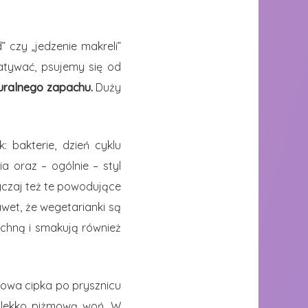
 czy „jedzenie makreli”
latywać, psujemy się od
uralnego zapachu.
Duży
 bakterie, dzień cyklu
ia oraz – ogólnie – styl
yczaj też te powodujące
awet, że wegetarianki są
chną i smakują również
rowa cipka po prysznicu
 lekko piżmową woń. W