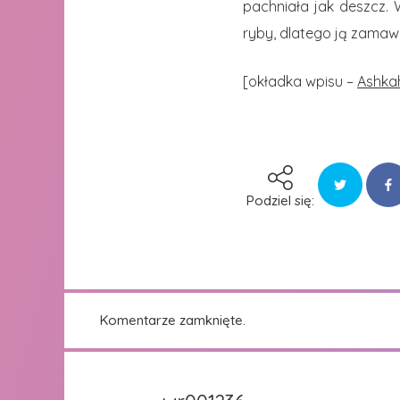
pachniała jak deszcz.
ryby, dlatego ją zamaw
[okładka wpisu –
Ashka
Podziel się:
Komentarze zamknięte.