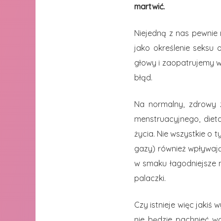
martwić.
Niejedną z nas pewnie 
jako określenie seksu 
głowy i zaopatrujemy w
błąd.
Na normalny, zdrowy z
menstruacyjnego, dieta,
życia. Nie wszystkie o
gazy) również wpływają 
w smaku łagodniejsze n
palaczki.
Czy istnieje więc jakiś 
nie będzie pachnieć 