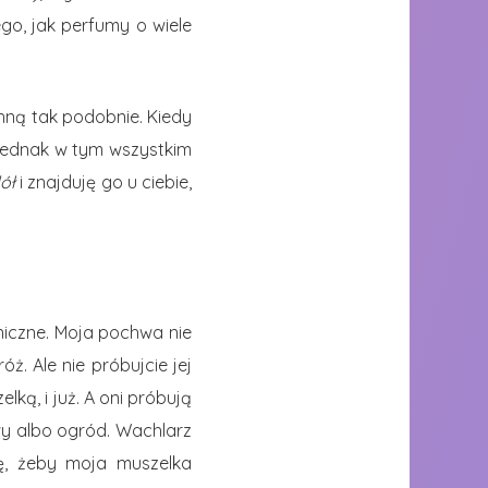
ego, jak perfumy o wiele
chną tak podobnie. Kiedy
 jednak w tym wszystkim
ół
i znajduję go u ciebie,
niczne. Moja pochwa nie
. Ale nie próbujcie jej
ką, i już. A oni próbują
y albo ogród. Wachlarz
ę, żeby moja muszelka