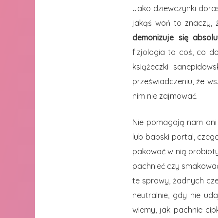
Jako dziewczynki doras
jakąś woń to znaczy, ż
demonizuje się absolu
fizjologia to coś, co 
książeczki sanepidow
przeświadczeniu, że wsz
nim nie zajmować.
Nie pomagają nam ani m
lub babski portal, czeg
pakować w nią probioty
pachnieć czy smakować.
te sprawy, żadnych cze
neutralnie, gdy nie ud
wiemy, jak pachnie ci