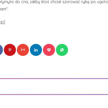
 Wymyta do cna, jakby ktoś chciał szorować rybę po ugot
iam”.
hn
]