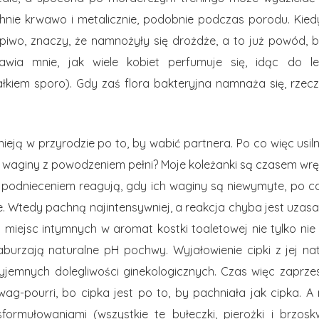
hnie krwawo i metalicznie, podobnie podczas porodu. Kied
e piwo, znaczy, że namnożyły się drożdże, a to już powód, 
awia mnie, jak wiele kobiet perfumuje się, idąc do le
ałkiem sporo). Gdy zaś flora bakteryjna namnaża się, rzec
tnieją w przyrodzie po to, by wabić partnera. Po co więc usiln
 waginy z powodzeniem pełni? Moje koleżanki są czasem wrę
 podnieceniem reagują, gdy ich waginy są niewymyte, po c
źnie. Wtedy pachną najintensywniej, a reakcja chyba jest uzas
 miejsc intymnych w aromat kostki toaletowej nie tylko n
urzają naturalne pH pochwy. Wyjałowienie cipki z jej nat
yjemnych dolegliwości ginekologicznych. Czas więc zaprze
ag-pourri, bo cipka jest po to, by pachniała jak cipka. A n
formułowaniami (wszystkie te bułeczki, pierożki i brzosk