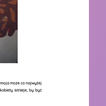
i, moja może co najwyżej
biety istnieje, by być