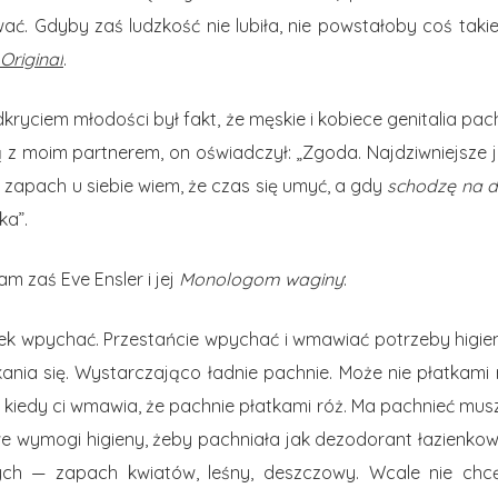
ać. Gdyby zaś ludzkość nie lubiła, nie powstałoby coś taki
Original
.
kryciem młodości był fakt, że męskie i kobiece genitalia pa
lą z moim partnerem, on oświadczył: „Zgoda. Najdziwniejsze
en zapach u siebie wiem, że czas się umyć, a gdy
schodzę na d
ka”.
m zaś Eve Ensler i jej
Monologom waginy
:
iek wpychać. Przestańcie wpychać i wmawiać potrzeby higie
a się. Wystarczająco ładnie pachnie. Może nie płatkami róż
, kiedy ci wmawia, że pachnie płatkami róż. Ma pachnieć muszel
wymogi higieny, żeby pachniała jak dezodorant łazienkow
ch — zapach kwiatów, leśny, deszczowy. Wcale nie chc