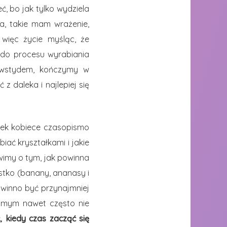
, bo jak tylko wydziela
a, takie mam wrażenie,
więc życie myśląc, że
t do procesu wyrabiania
i wstydem, kończymy w
z daleka i najlepiej się
iek kobiece czasopismo
iać kryształkami i jakie
wimy o tym, jak powinna
tko (banany, ananasy i
owinno być przynajmniej
 samym nawet często nie
 kiedy czas zacząć się