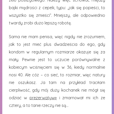
żelu poślizgowego. Należy więc schować między
bajki mądrości z cepelii, typu: „jak się popieści, to
wszystko się zmieści”. Mniejszy, ale odpowiednio
twardy zrobi dużo lepszą robotę.
Sama nie mam penisa, więc nigdy nie zrozumiem,
jak to jest mieć plus dwadzieścia do ego, gdy
kondom w regularnym rozmiarze okazuje się za
mały. Pewnie jest to uczucie porównywalne z
kobiecym wciśnięciem się w 36, kiedy normalnie
nosi 40. Ale cóż – co sieć, to rozmiar, więc natury
nie oszukasz. Ja tam na przykład traciłam
cierpliwość, gdy mój duży kochanek nie mógł się
odziać w
prezerwatywę
i zmarnował mi ich ze
cztery, a to tanie rzeczy nie są…