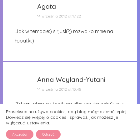
Agata
14 września 2012 at 17:22
Jak w temacie:) sirjusli?;) rozwaliło mnie na
łopatki;)
Anna Weyland-Yutani
14 września 2012 at 13:45
Zskrztusilam się jabłkiem dlawiac śmiech.Swoją
Proseksualna używa cookies, aby blog mógł działać lepiej.
droga autorki tu piszą e maja dosyć
Dowiedz się więcej o cookies i sprawdź, jak możesz je
wyłączyć:
ustawienia
.
osobliwych partnerów….
Akceptuj
Odrzuć