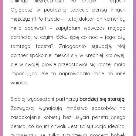
uniknąć niezręczności. Po drugie – sirjusli?
Oglądasz w publicznej toalecie penisy innych
mężczyzn?! Po trzecie – i tutaj doktor
Ian Kerner
by
mnie pochwalił – zapytałam wówczas mojego
partnera, w czyim łóżku śpię co noc – jego czy
tamtego faceta? Załagodziło sytuację. Mój
partner spokojnie mieścił się w średniej krajowej,
ale w swojej głowie przedstawiał się raczej mało
imponująco. Ale to naprowadziło mnie na inne
wnioski.
Słabiej wyposażeni partnerzy
bardziej się starają
.
Zazwyczaj wynajdują mnóstwo sposobów na
zaspokojenie kobiety bez użycia penetrującego
penisa, co się im chwali. Jest to sytuacja idealna,
zważywszy, że tylko trzydzieści procent babek