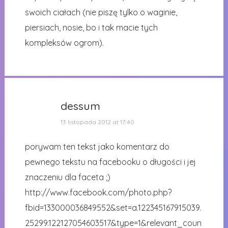
swoich ciałach (nie piszę tylko o waginie,
piersiach, nosie, bo i tak macie tych
kompleksów ogrom).
dessum
13 listopada 2012 at 17:40
porywam ten tekst jako komentarz do
pewnego tekstu na facebooku o długości i jej
znaczeniu dla faceta ;)
http://www.facebook.com/photo.php?
fbid=133000036849552&set=a.122345167915039.
25299.122127054603517&type=1&relevant_coun