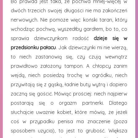
Bo prawda jest taka, że pochwa mniej-więcej w
dwóch trzecich swojej długości nie ma zakończeń
nerwowych. Nie pomoże więc koński taran, który
wchodząc pochwą, wyszedłby gardłem, bo to, co
sprawia dziewczynkom radość
dzieje się w
przedsionku pałacu
. Jak dziewczynki mi nie wierzą,
to niech zastanowią się, czy czują wewnątrz
prawidłowo założony tampon. A chłopcy zanim
wejdą, niech posiedzą trochę w ogródku, niech
przywitają się z gąską, ładnie buty wytrą i dopiero
zaczną się gościć. Mówiąc prościej: niech najpierw
postarają się o orgazm partnerki. Dlatego
słuchajcie uważnie kobiet, które mówią, że jeżeli
coś w przypadku penisa ma znaczenie (poza
sposobem użycia), to jest to grubość. Większa