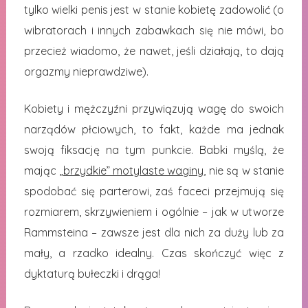
tylko wielki penis jest w stanie kobietę zadowolić (o
wibratorach i innych zabawkach się nie mówi, bo
przecież wiadomo, że nawet, jeśli działają, to dają
orgazmy nieprawdziwe).
Kobiety i mężczyźni przywiązują wagę do swoich
narządów płciowych, to fakt, każde ma jednak
swoją fiksację na tym punkcie. Babki myślą, że
mając
„brzydkie” motylaste waginy
, nie są w stanie
spodobać się parterowi, zaś faceci przejmują się
rozmiarem, skrzywieniem i ogólnie – jak w utworze
Rammsteina – zawsze jest dla nich za duży lub za
mały, a rzadko idealny. Czas skończyć więc z
dyktaturą bułeczki i drąga!