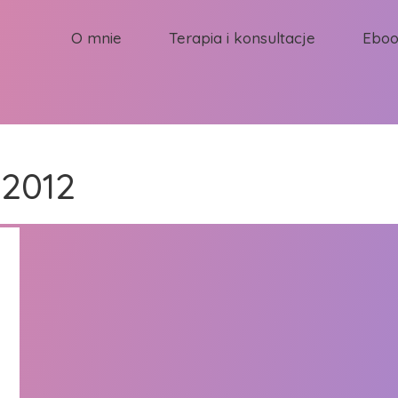
O mnie
Terapia i konsultacje
Ebo
 2012