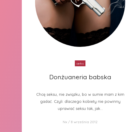
seks
Donżuaneria babska
Donżuaneria babska
Chcę seksu, nie związku, bo w sumie mam z kim
gadać. Czyli: dlaczego kobiety nie powinny
uprawiać seksu tak, jak...
Nx
8 września 2012