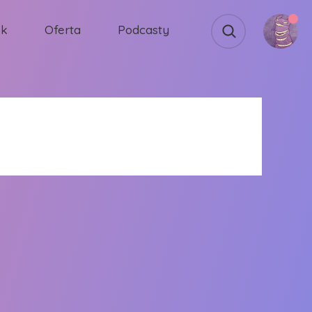
ok
Oferta
Podcasty