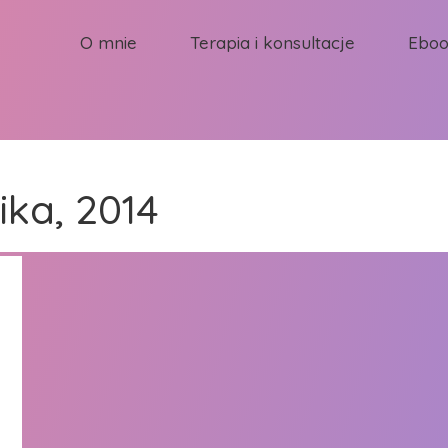
O mnie
Terapia i konsultacje
Ebo
ika, 2014