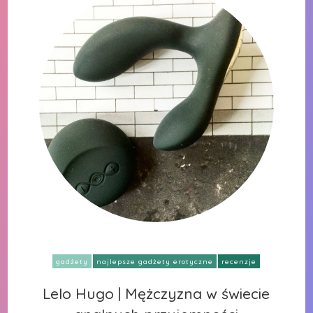
gadżety
najlepsze gadżety erotyczne
recenzje
Lelo Hugo | Mężczyzna w świecie
Lelo Hugo | Mężczyzna w świecie