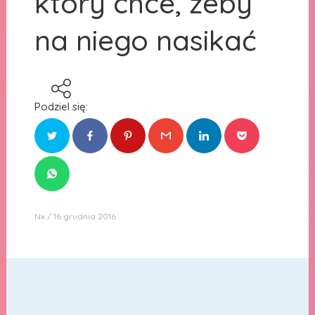
który chce, żeby
na niego nasikać
Podziel się:
Nx
16 grudnia 2016