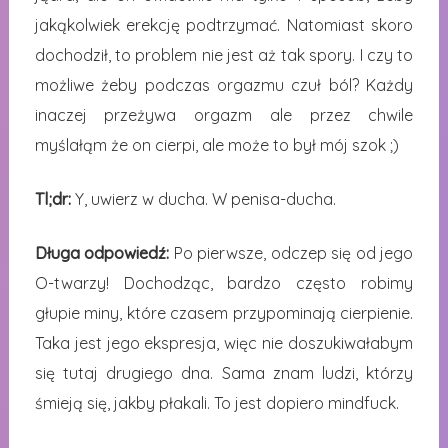
jakąkolwiek erekcję podtrzymać. Natomiast skoro
dochodził, to problem nie jest aż tak spory. I czy to
możliwe żeby podczas orgazmu czuł ból? Każdy
inaczej przeżywa orgazm ale przez chwile
myślałąm że on cierpi, ale może to był mój szok ;)
Tl;dr:
Y, uwierz w ducha. W penisa-ducha.
Długa odpowiedź:
Po pierwsze, odczep się od jego
O-twarzy! Dochodząc, bardzo często robimy
głupie miny, które czasem przypominają cierpienie.
Taka jest jego ekspresja, więc nie doszukiwałabym
się tutaj drugiego dna. Sama znam ludzi, którzy
śmieją się, jakby płakali. To jest dopiero mindfuck.