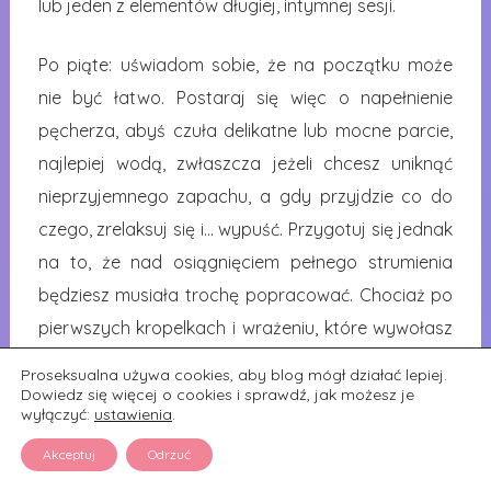
lub jeden z elementów długiej, intymnej sesji.
Po piąte: uświadom sobie, że na początku może
nie być łatwo. Postaraj się więc o napełnienie
pęcherza, abyś czuła delikatne lub mocne parcie,
najlepiej wodą, zwłaszcza jeżeli chcesz uniknąć
nieprzyjemnego zapachu, a gdy przyjdzie co do
czego, zrelaksuj się i… wypuść. Przygotuj się jednak
na to, że nad osiągnięciem pełnego strumienia
będziesz musiała trochę popracować. Chociaż po
pierwszych kropelkach i wrażeniu, które wywołasz
na partnerze, powinno pójść jak z płatka.
Proseksualna używa cookies, aby blog mógł działać lepiej.
Dowiedz się więcej o cookies i sprawdź, jak możesz je
wyłączyć:
ustawienia
.
Pamiętaj też o złotej zasadzie złotego deszczu: nie
jeść szparagów przed!
Akceptuj
Odrzuć