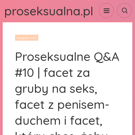
proseksualna.pl
zapytaj nat
Proseksualne Q&A
#10 | facet za
gruby na seks,
facet z penisem-
duchem i facet,