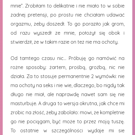
mnie”. Zrobiłam to delikatnie i nie miało to w sobie
żadnej pretensji, po prostu nie chciałam udawać
orgazmu, żeby doszedł. To go poraziło jak grom,
od razu wyszedł ze mnie, położył się obok i
stwierdził, że w takim razie on też nie ma ochoty.
Od tamtego czasu nic… Próbuję go namówić na
rożne sposoby: żartem, prośbą, groźbą, nic nie
działa. Za to stosuje permanentnie 2 wymówki: nie
ma ochoty na seks i nie wie, dlaczego, bo nigdy tak
długo nie miał, ale naprawdę nawet sam się nie
masturbuje. A druga to wersja okrutna, jak chce mi
zrobic na złość, żeby zabolało: mowi, że kompletnie
go nie pociągam, być może to przez moją tuszę.
To ostatnie w szczególności wydaje mi sie