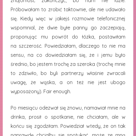
znajomość zakończyć, bo nam nie idzie.
Próbowałam to zrobić taktownie, ale nie udawało
się. Kiedy więc w jakiejś rozmowie telefonicznej
wspomnial, że dwie byłe panny go zaczepiają,
proponując mu powrót do łóżka, postawiłam
na szczerość. Powiedziałam, dlaczego to nie ma
sensu, na co dowiedziałam się, że i jemu było
średnio, bo jestem trochę za szeroka (trochę mnie
to zdziwiło, bo byli partnerzy właśnie zwracali
uwagę, że wąska, a on też nie jest ubogo
wyposażony). Fair enough.
Po miesiącu odezwał się znowu, namawiał mnie na
drinka, prosił o spotkanie, nie chciałam, ale w
końcu się zgodziłam. Powiedział wtedy, że on tak
naprawdę chcialby sie spotykać, może ze mną