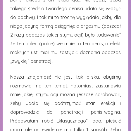
takiego średnio twardego penisa udało się włożyć
do pochwy. I tak mi to trochę wyglądało jakby dla
niego jedyną formą osiągnięcia orgazmu (doszedł
2 razy podczas takiej stymulacji) było „udawanie”
że ten palec (palce) we mnie to ten penis, a efekt
mokrych ust miał mu zastąpić doznania podczas
„zwykłej” penetracji.
Nasza znajomość nie jest tak bliska, abyśmy
rozmawiali na ten temat, natomiast zastanawia
mnie jakiej stymulacji można jeszcze spróbować,
żeby udało się podtrzymać stan erekcji i
doprowadzić do penetracji penis-wagina.
Próbowałam robić „klasycznego” loda, pieścić
jądra, ale on ewidetnie ma tylko 1 sposób, żeby