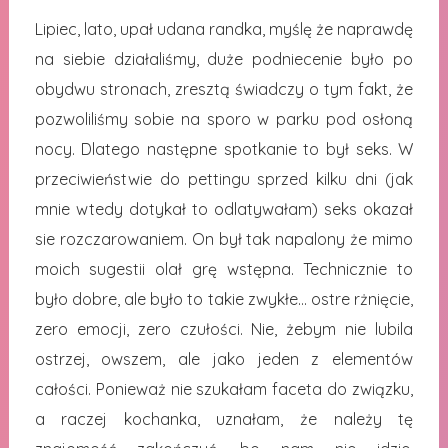
Lipiec, lato, upał udana randka, myślę że naprawdę
na siebie działaliśmy, duże podniecenie było po
obydwu stronach, zresztą świadczy o tym fakt, że
pozwoliliśmy sobie na sporo w parku pod osłoną
nocy. Dlatego następne spotkanie to był seks. W
przeciwieństwie do pettingu sprzed kilku dni (jak
mnie wtedy dotykał to odlatywałam) seks okazał
sie rozczarowaniem. On był tak napalony że mimo
moich sugestii olał grę wstępna. Technicznie to
było dobre, ale było to takie zwykłe… ostre rżnięcie,
zero emocji, zero czułości. Nie, żebym nie lubila
ostrzej, owszem, ale jako jeden z elementów
całości. Ponieważ nie szukałam faceta do związku,
a raczej kochanka, uznałam, że należy tę