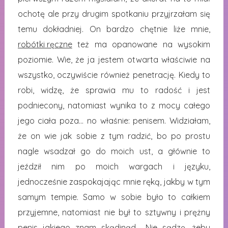
ochotę ale przy drugim spotkaniu przyjrzałam się
temu dokładniej. On bardzo chętnie liże mnie,
robótki ręczne
też ma opanowane na wysokim
poziomie. Wie, że ja jestem otwarta właściwie na
wszystko, oczywiście również penetrację. Kiedy to
robi, widzę, że sprawia mu to radość i jest
podniecony, natomiast wynika to z mocy całego
jego ciała poza… no właśnie: penisem. Widziałam,
że on wie jak sobie z tym radzić, bo po prostu
nagle wsadzał go do moich ust, a głównie to
jeździł nim po moich wargach i języku,
jednocześnie zaspokajając mnie ręką, jakby w tym
samym tempie. Samo w sobie było to całkiem
przyjemne, natomiast nie był to sztywny i prężny
penis jakiego znam skądinąd… Nie sądzę, żeby