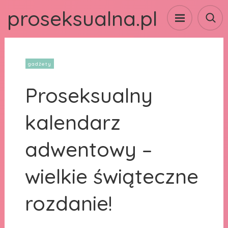
proseksualna.pl
gadżety
Proseksualny
kalendarz
adwentowy –
wielkie świąteczne
rozdanie!